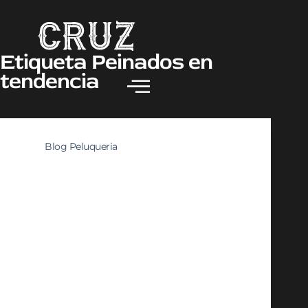
Etiqueta
Peinados en
tendencia
Blog Peluqueria
Peinados y estilos
masculinos:
Consejos para lucir
un look impecable en
todas las ocasiones