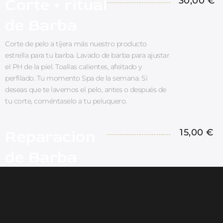
Corte + ritual
30,00 €
de Barba
Corte de pelo a tijera más nuestro producto
estrella para tu barba. Lavado de barba para ajustar
el PH de la piel. Toallas calientes, afeitado y
perfilado. Tu momento Spa de la semana. Si
deseas que te lavemos el pelo, antes o después de
tu corte, coméntaselo a tu peluquero.
Reparacion
15,00 €
de Barba
Arreglo de barba con máquina. Afeitado y toallas
caliente. Tu momento de relax y bienestar con los
cuidados de nuestros profesionales.