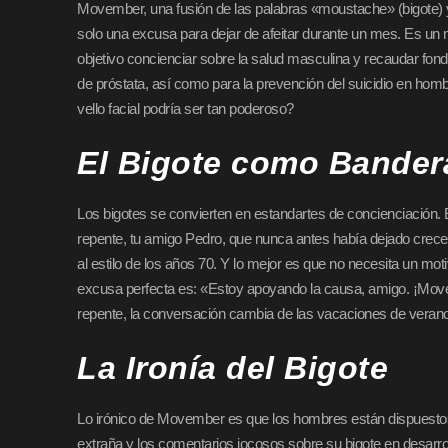
Movember, una fusión de las palabras «moustache» (bigote)
solo una excusa para dejar de afeitar durante un mes. Es un
objetivo concienciar sobre la salud masculina y recaudar fond
de próstata, así como para la prevención del suicidio en hom
vello facial podría ser tan poderoso?
El Bigote como Bander
Los bigotes se convierten en estandartes de concienciación.
repente, tu amigo Pedro, que nunca antes había dejado crecer
al estilo de los años 70. Y lo mejor es que no necesita un mot
excusa perfecta es: «Estoy apoyando la causa, amigo. ¡Mo
repente, la conversación cambia de las vacaciones de verano 
La Ironía del Bigote
Lo irónico de Movember es que los hombres están dispuestos a
extraña y los comentarios jocosos sobre su bigote en desarr