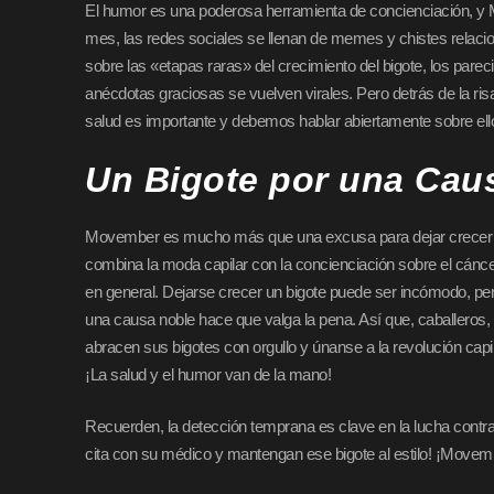
El humor es una poderosa herramienta de concienciación, y 
mes, las redes sociales se llenan de memes y chistes relaci
sobre las «etapas raras» del crecimiento del bigote, los pare
anécdotas graciosas se vuelven virales. Pero detrás de la risa
salud es importante y debemos hablar abiertamente sobre ell
Un Bigote por una Cau
Movember es mucho más que una excusa para dejar crecer 
combina la moda capilar con la concienciación sobre el cánce
en general. Dejarse crecer un bigote puede ser incómodo, pe
una causa noble hace que valga la pena. Así que, caballeros
abracen sus bigotes con orgullo y únanse a la revolución capil
¡La salud y el humor van de la mano!
Recuerden, la detección temprana es clave en la lucha contra
cita con su médico y mantengan ese bigote al estilo! ¡Movem