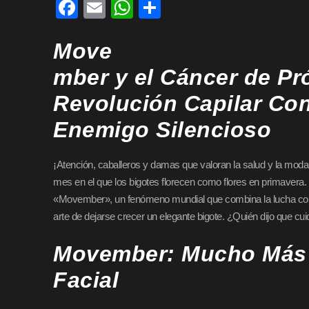
F
E
W
C
a
m
h
o
Move
c
ail
at
m
e
s
p
mber y el Cáncer de Pr
b
A
ar
Revolución Capilar Con
o
p
tir
Enemigo Silencioso
o
p
k
¡Atención, caballeros y damas que valoran la salud y la moda 
mes en el que los bigotes florecen como flores en primavera
«Movember», un fenómeno mundial que combina la lucha contr
arte de dejarse crecer un elegante bigote. ¿Quién dijo que cuid
Movember: Mucho Más 
Facial