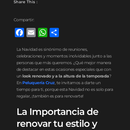
Share This :
Compartir:
F
E
W
C
a
m
h
o
c
ai
at
m
La Navidad es sinónimo de reuniones,
celebraciones y momentos inolvidables junto a las
e
l
s
p
personas que más queremos. ¿Qué mejor manera
b
A
ar
de destacar en estas ocasiones especiales que con
o
p
ti
un
look renovado y a la altura de la temporada
?
En
Peluquería Cruz
, te invitamos a darte un
o
p
r
tiempo para ti, porque esta Navidad no es solo para
k
regalar, ¡también es para renovarte!
La Importancia de
renovar tu estilo y