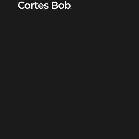
Cortes Bob
Un bob clásico o un bob largo (lob) son opciones
excelentes.
Puedes optar por estilos con o sin
flequillo.
Flequillos
Un flequillo barrido hacia un lado puede suavizar la
frente y añadir dimensión.